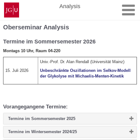
Zum
Johannes
Analysis
Inhalt
Gutenberg-
springen
Universität
Mainz
Oberseminar Analysis
Termine im Sommersemester 2026
Montags 10 Uhr, Raum 04-220
Univ.-Prof. Dr. Alan Rendall (Universität Mainz)
15. Juli 2026
Unbeschränkte Oszillationen im Selkov-Modell
der Glykolyse mit Michaelis-Menten-Kinetik
Vorangegangene Termine:
Bitte
Termine im Sommersemester 2025
Button
klicken,
Bitte
Termine im Wintersemester 2024/25
um
Button
Inhalt