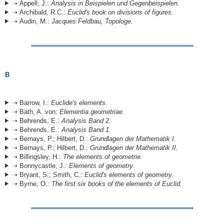
➝ Appell, J.:
Analysis in Beispielen und Gegenbeispielen.
➝ Archibald, R.C.:
Euclid's book on divisions of figures.
➝ Audin, M.:
Jacques Feldbau, Topologe.
B
➝ Barrow, I.:
Euclide's elements.
➝ Bath, A. von:
Elementia geometriae.
➝ Behrends, E.:
Analysis Band 2.
➝ Behrends, E.:
Analysis Band 1.
➝ Bernays, P.; Hilbert, D.:
Grundlagen der Mathematik I.
➝ Bernays, P.; Hilbert, D.:
Grundlagen der Mathematik II.
➝ Billingsley, H.:
The elements of geometrie.
➝ Bonnycastle, J.:
Elements of geometry.
➝ Bryant, S.; Smith, C.:
Euclid's elements of geometry.
➝ Byrne, O.:
The first six books of the elements of Euclid.