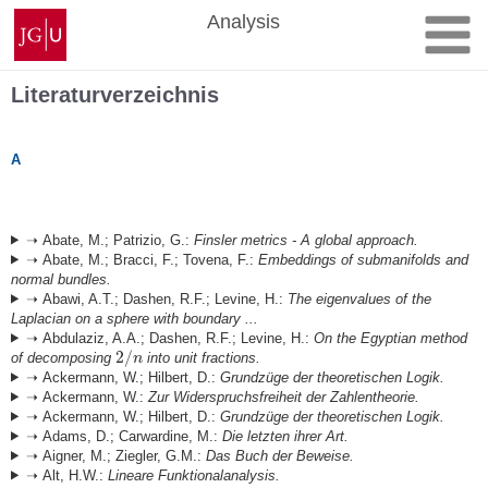
Zum
Johannes
Analysis
Inhalt
Gutenberg-
springen
Universität
Mainz
Literaturverzeichnis
A
➝ Abate, M.; Patrizio, G.:
Finsler metrics - A global approach.
➝ Abate, M.; Bracci, F.; Tovena, F.:
Embeddings of submanifolds and
normal bundles.
➝ Abawi, A.T.; Dashen, R.F.; Levine, H.:
The eigenvalues of the
Laplacian on a sphere with boundary ...
➝ Abdulaziz, A.A.; Dashen, R.F.; Levine, H.:
On the Egyptian method
2
/
of decomposing
into unit fractions.
n
➝ Ackermann, W.; Hilbert, D.:
Grundzüge der theoretischen Logik.
➝ Ackermann, W.:
Zur Widerspruchsfreiheit der Zahlentheorie.
➝ Ackermann, W.; Hilbert, D.:
Grundzüge der theoretischen Logik.
➝ Adams, D.; Carwardine, M.:
Die letzten ihrer Art.
➝ Aigner, M.; Ziegler, G.M.:
Das Buch der Beweise.
➝ Alt, H.W.:
Lineare Funktionalanalysis.