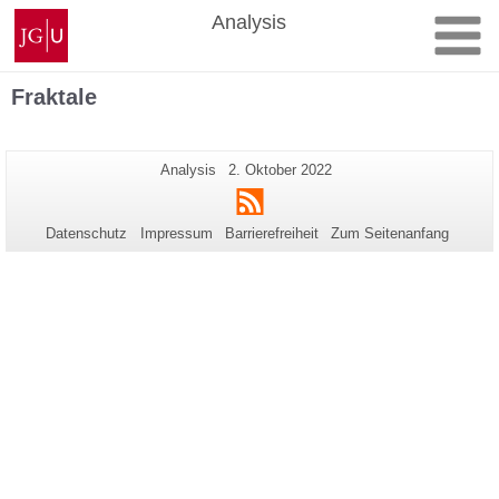
Zum
Johannes
Analysis
Inhalt
Gutenberg-
springen
Universität
Mainz
Fraktale
Zusätzliche
Seiten-
Letzte
Analysis
2. Oktober 2022
Name:
Aktualisierung:
Informationen
RSS
zu
Datenschutz
Impressum
Barrierefreiheit
Zum Seitenanfang
dieser
Seite